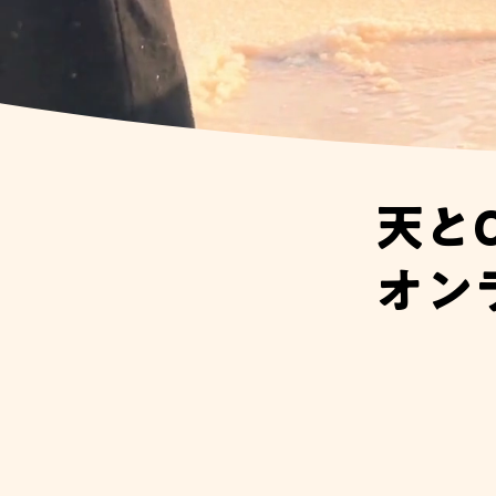
天と
オン