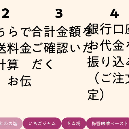
4
２
3
銀行口
合計金額を
ちらで
お代金
ご確認いた
送料金
振り込
だく
計算
（ご注
、お伝
定）
とわの塩
いちごジャム
きな粉
梅醬味噌ペースト