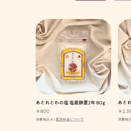
あとれとわの塩 塩蔵静置2年 80g
あとれ
価格
価格
￥800
￥2,3
消費税込み
|
配送料金について
消費税