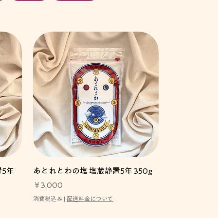
置5年
あとれとわの塩 塩蔵静置5年 350g
価格
￥3,000
消費税込み
|
配送料金について