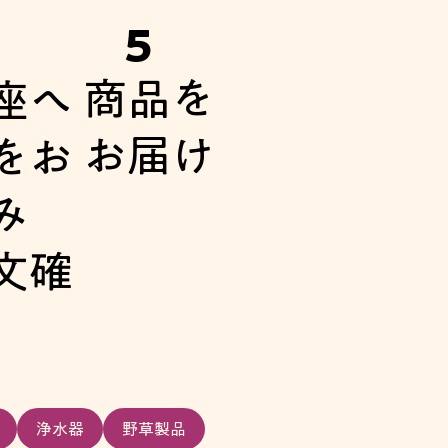
5
商品を
座へ
お届け
をお
み
文確
浄水器
野草製品