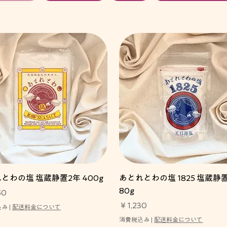
とわの塩 塩蔵静置2年 400g
あとれとわの塩 1825 塩蔵静
80g
50
価格
￥1,230
込み
|
配送料金について
消費税込み
|
配送料金について