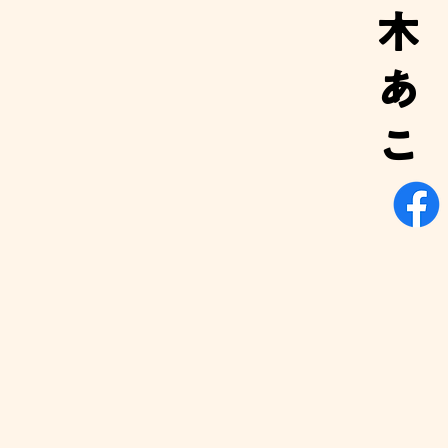
木
あ
こ