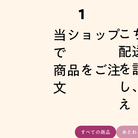
1
こ
当ショップ
配
で
を
商品をご注
し
文
え
すべての商品
あとれ