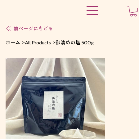
前ページにもどる
ホーム
>
All Products
>
御清めの塩 500g