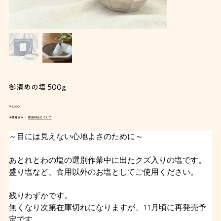
御清めの塩 500g
価
￥1,000
格
消費税込み
|
配送料金について
～目には見えない心地よさのために～
あとれとわの塩の選別作業中に出たクズ入りの塩です。
盛り塩など、食用以外のお塩としてご使用ください。
残りわずかです。
無くなり次第在庫切れになりますが、11月頃に再発売予
定です。