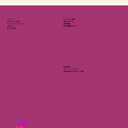
よくあるご質問
ショップ
​お問い合わせ
あとれとわの塩
事業概要
​ファンコミュニティー
販売店様専用ページ
​お知らせ
天と０と地
利用規約
プライバシーポリシー
特定商取引法に基づく表記